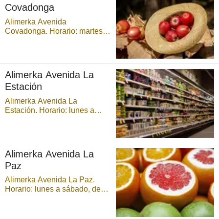
Covadonga
Alimerka Avenida
Covadonga. Horario: martes a
sábado, de 9:00 a 21:30
horas, ininterrumpidamente, y
domingos, de 9:00 a 14:30
horas ...
Alimerka Avenida La
Estación
Alimerka Avenida La
Estación. Horario: lunes a
sábado, de 9:00 a 21:30
horas, ininterrumpidamente. ...
Alimerka Avenida La
Paz
Alimerka Avenida La Paz.
Horario: lunes a sábado, de
9:00 a 21:30 horas,
ininterrumpidamente. Parking
disponible. ...