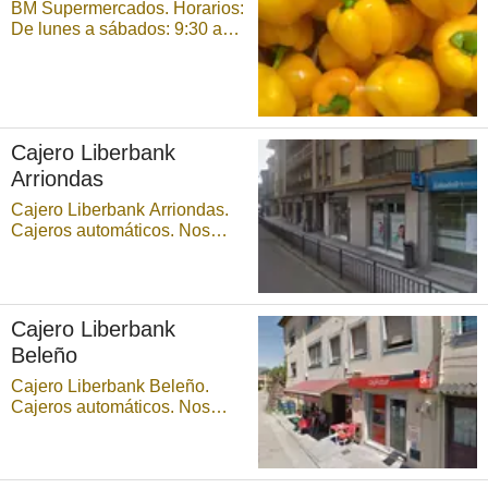
BM Supermercados. Horarios:
De lunes a sábados: 9:30 a
14:30 h y de 16:30 a 21:00 h
...
Cajero Liberbank
Arriondas
Cajero Liberbank Arriondas.
Cajeros automáticos. Nos
permiten realizar ciertas
operaciones de forma
automática mediante el uso
de una tarjeta o de una libreta
Cajero Liberbank
de ahorros. Para poder operar
Beleño
en un cajero, es necesario
tener una tarjeta de cr& ...
Cajero Liberbank Beleño.
Cajeros automáticos. Nos
permiten realizar ciertas
operaciones de forma
automática mediante el uso