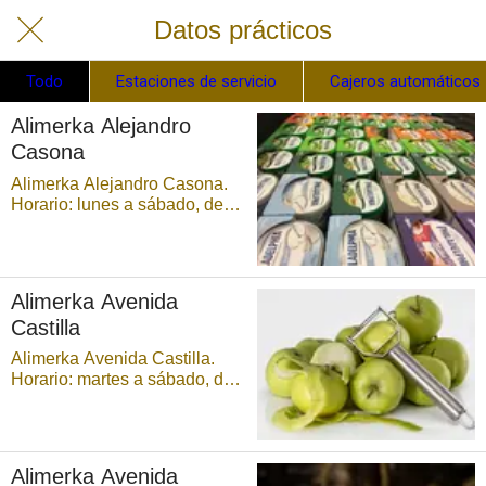
Datos prácticos
Todo
Estaciones de servicio
Cajeros automáticos
Alimerka Alejandro
Casona
Alimerka Alejandro Casona.
Horario: lunes a sábado, de
9:00 a 21:30 horas,
ininterrumpidamente. ...
Alimerka Avenida
Castilla
Alimerka Avenida Castilla.
Horario: martes a sábado, de
9:00 a 21:30 horas,
ininterrumpidamente, y
domingos, de 9:00 a 14:30
horas Parking disponible. ...
Alimerka Avenida