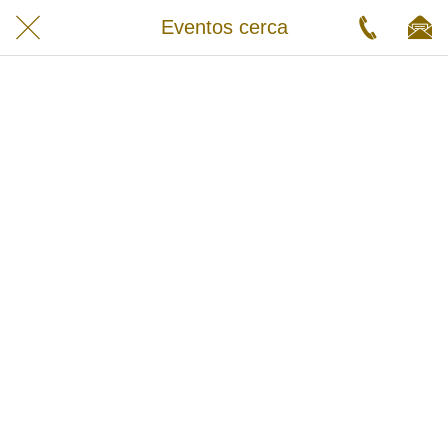
Eventos cerca