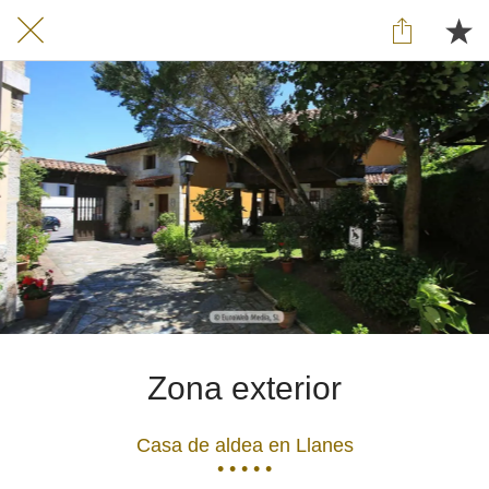
Zona exterior
Casa de aldea en Llanes
• • • • •