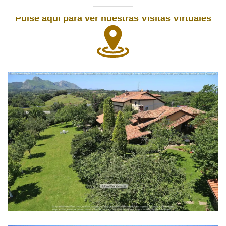
Pulse aquí para ver nuestras Visitas Virtuales