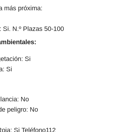
ía más próxima:
 Si. N.º Plazas 50-100
mbientales:
etación: Si
a: Si
ilancia: No
de peligro: No
oja: Si Teléfono112