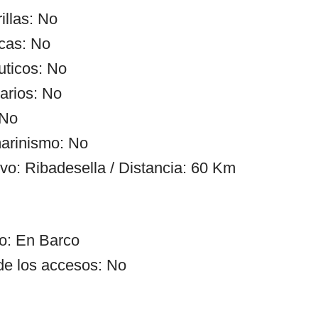
illas: No
cas: No
uticos: No
arios: No
 No
arinismo: No
ivo: Ribadesella / Distancia: 60 Km
o: En Barco
de los accesos: No