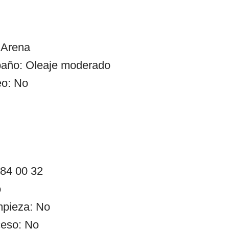
 Arena
baño: Oleaje moderado
eo: No
 84 00 32
o
impieza: No
ceso: No