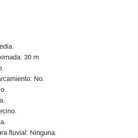
edia.
oximada: 30 m
e.
arcamiento: No.
o.
a.
ecino.
a.
 fluvial: Ninguna.