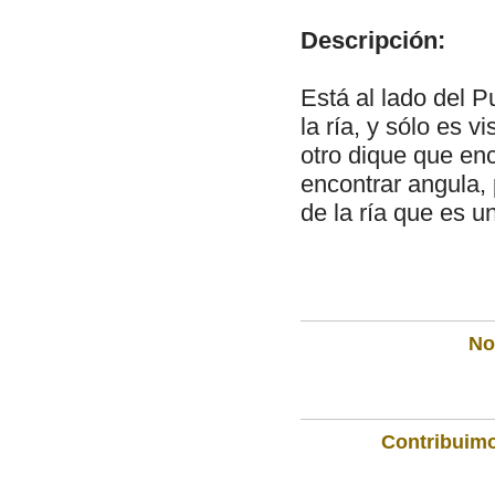
Descripción:
Está al lado del P
la ría, y sólo es v
otro dique que enc
encontrar angula, 
de la ría que es u
Not
Contribuimo